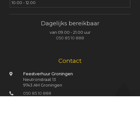
10.00 - 12.00
Dagelijks bereikbaar
van 09.00 - 21.00 uur
050 85 10 888
Contact
Feestverhuur Groningen
Neutronstraat 13
9743 AM Groningen
050 85 10 888
(werkdagen van 12.00-17.00u.)
06 39 68 22 64
(dagelijks van 09.00-22.00u.)
info@feestverhuurgroningen.nl
Privacy policy