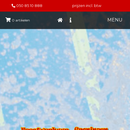
050 85 10 888
prijzen incl. btw
MENU
0
artikelen