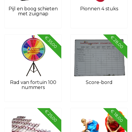
Pijl en boog schieten
Pionnen 4 stuks
met zuignap
€ 28,00
€ 35,00
Rad van fortuin 100
Score-bord
nummers
€ 18,00
€ 25,00