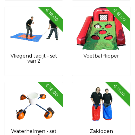
€ 18,00
€ 45,00
Vliegend tapijt - set
Voetbal flipper
van 2
€ 18,00
€ 15,00
Waterhelmen - set
Zaklopen