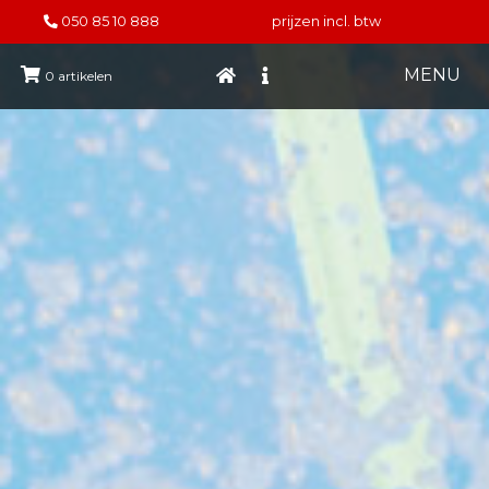
050 85 10 888
prijzen incl. btw
MENU
0
artikelen