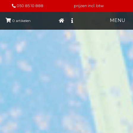
050 85 10 888
prijzen incl. btw
MENU
0
artikelen