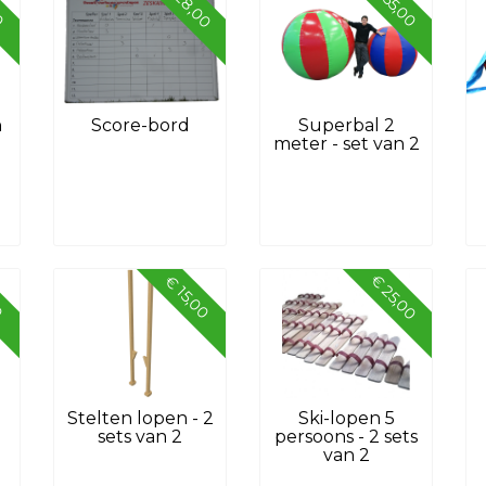
€ 28,00
00
€ 55,00
n
Score-bord
Superbal 2
meter - set van 2
€ 25,00
00
€ 15,00
Stelten lopen - 2
Ski-lopen 5
sets van 2
persoons - 2 sets
van 2