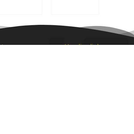
ht
Handige links
Informatiepagina's
Galerij
Partyservice
Sitemap
Privacy policy