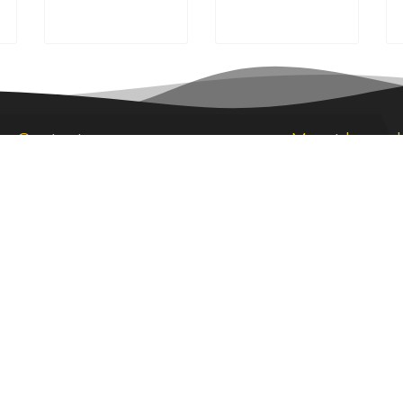
Contact
Meest bezoc
erhuur Groningen
straat 13
M Groningen
10 888
n van 12.00-17.00u.)
8 22 64
 van 09.00-22.00u.)
estverhuurgroningen.nl
 policy