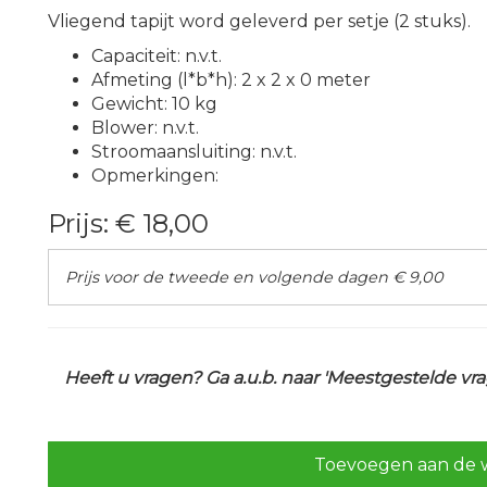
Vliegend tapijt word geleverd per setje (2 stuks).
Capaciteit: n.v.t.
Afmeting (l*b*h): 2 x 2 x 0 meter
Gewicht: 10 kg
Blower: n.v.t.
Stroomaansluiting: n.v.t.
Opmerkingen:
Prijs:
€ 18,00
Prijs voor de tweede en volgende dagen € 9,00
Heeft u vragen? Ga a.u.b. naar 'Meestgestelde v
Toevoegen aan de 