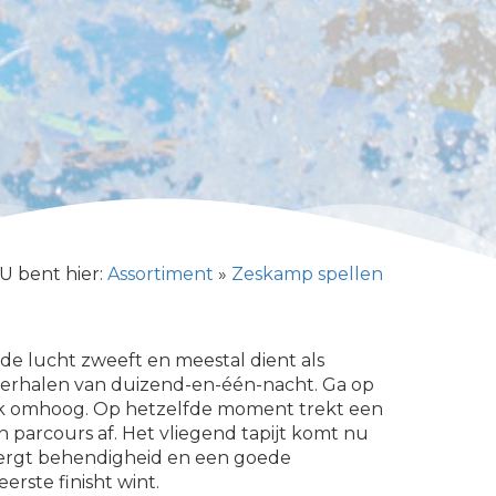
U bent hier:
Assortiment
»
Zeskamp spellen
 de lucht zweeft en meestal dient als
verhalen van duizend-en-één-nacht. Ga op
lijk omhoog. Op hetzelfde moment trekt een
en parcours af. Het vliegend tapijt komt nu
 vergt behendigheid en een goede
erste finisht wint.