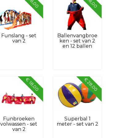
€ 18,00
€ 18,00
Funslang - set
Ballenvangbroe
van 2
ken - set van 2
en 12 ballen
€ 28,00
€ 18,00
Funbroeken
Superbal 1
volwassen - set
meter - set van 2
van 2