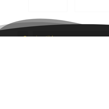
Openingstijden
Feestv
Maandag t/m
09.00 - 17.00
Neutron
vrijdag
9743 A
Zaterdag
09.00 - 12.00
050 85 
(werkdage
Zondag
10.00 - 12.00
06 39 6
(dagelijks
info@fe
Dagelijks bereikbaar
Privacy
van 09.00 - 21.00 uur
050 85 10 888