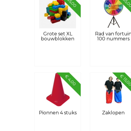
€ 35,00
€ 35,
Grote set XL
Rad van fortui
bouwblokken
100 nummers
€ 15,
€ 4,00
Pionnen 4 stuks
Zaklopen