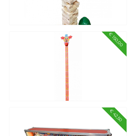
€ 150,00
XL Jenga
€ 42,50
Kop van Jut