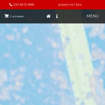
050 85 10 888
prijzen incl. btw
MENU
0
artikelen