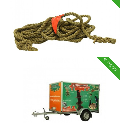
Pijl en boog schieten met zuignap
€ 175,00
Touwtrektouw