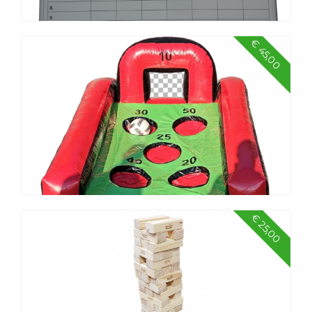
€ 45,00
Score-bord
€ 25,00
Voetbal flipper