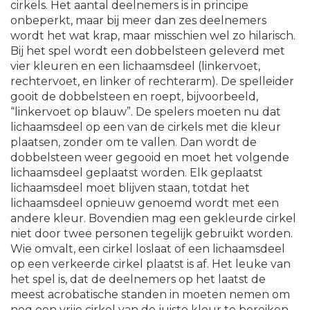
cirkels. Het aantal deelnemers is in principe
onbeperkt, maar bij meer dan zes deelnemers
wordt het wat krap, maar misschien wel zo hilarisch.
Bij het spel wordt een dobbelsteen geleverd met
vier kleuren en een lichaamsdeel (linkervoet,
rechtervoet, en linker of rechterarm). De spelleider
gooit de dobbelsteen en roept, bijvoorbeeld,
“linkervoet op blauw”. De spelers moeten nu dat
lichaamsdeel op een van de cirkels met die kleur
plaatsen, zonder om te vallen. Dan wordt de
dobbelsteen weer gegooid en moet het volgende
lichaamsdeel geplaatst worden. Elk geplaatst
lichaamsdeel moet blijven staan, totdat het
lichaamsdeel opnieuw genoemd wordt met een
andere kleur. Bovendien mag een gekleurde cirkel
niet door twee personen tegelijk gebruikt worden.
Wie omvalt, een cirkel loslaat of een lichaamsdeel
op een verkeerde cirkel plaatst is af. Het leuke van
het spel is, dat de deelnemers op het laatst de
meest acrobatische standen in moeten nemen om
nog een vrije cirkel van de juiste kleur te bereiken.