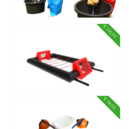
€ 145,00
Sponsbroeken - set van 2
€ 18,00
Levend tafelvoetbal