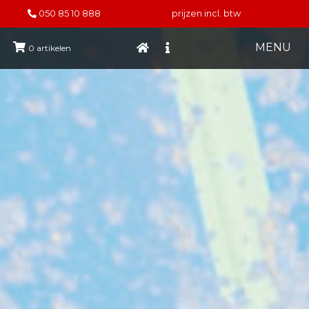
050 85 10 888
prijzen incl. btw
MENU
0
artikelen