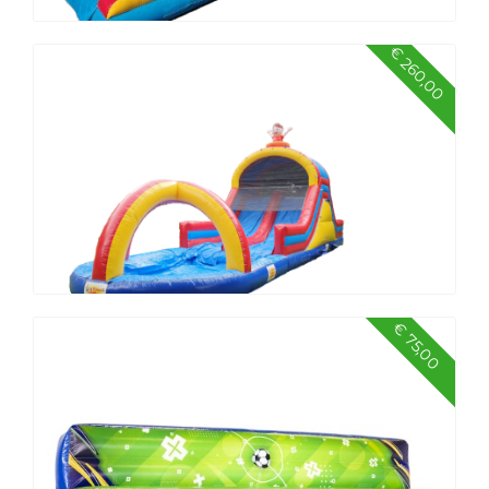
€ 260,00
Buikschuifbaan
€ 75,00
Tobbedansbaan dubbel