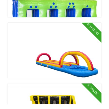
€ 180,00
Voetbalsjoelen
€ 145,00
Buikschuifbaan dubbel