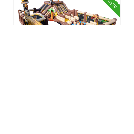
€ 495,00
Springkussen Lente
€ 75,00
Springcircuit Piratenwereld XXL