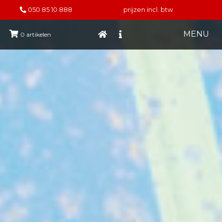
050 85 10 888
prijzen incl. btw
MENU
0
artikelen