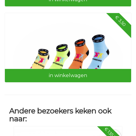
€ 3,50
Aanhangwagen
in winkelwagen
Andere bezoekers keken ook
Jumpsocks
naar:
€ 135,00