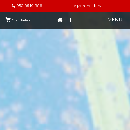
050 85 10 888
prijzen incl. btw
MENU
0
artikelen