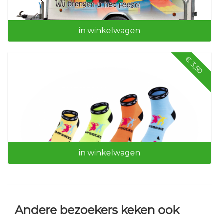
in winkelwagen
€ 3,50
Aanhangwagen
in winkelwagen
Andere bezoekers keken ook
Jumpsocks