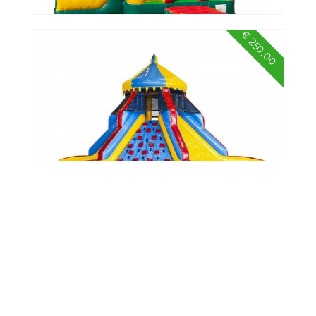
€ 250,00
Springkussen multifun leeuw
€ 105,00
Glijtoren