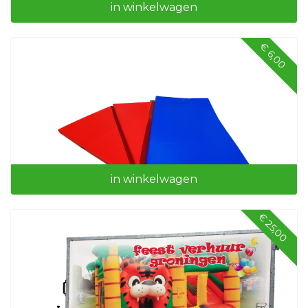
in winkelwagen
€ 6,00
Kabelhaspel 50 mtr
in winkelwagen
€ 25,00
Valmatten