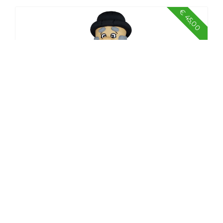
€ 45,00
Sarah op tractor
€ 50,00
Abraham baard 3.2 mtr