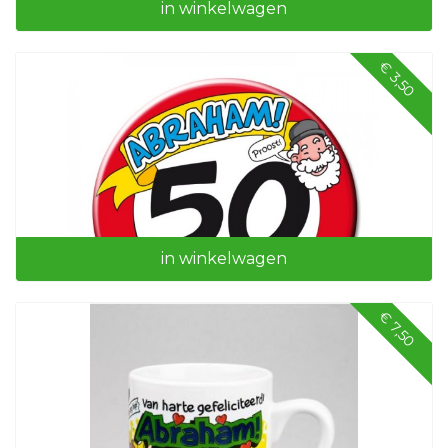
in winkelwagen
€ 3,50
Abraham ballonnen (24 stuks)
in winkelwagen
€ 7,50
Button XL Abraham 50