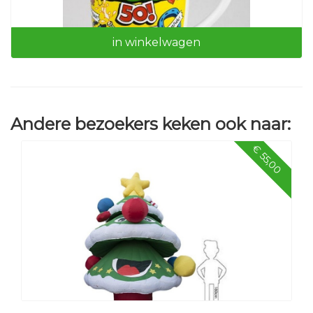
in winkelwagen
Andere bezoekers keken ook naar:
Cartoonmok Abraham
€ 55,00