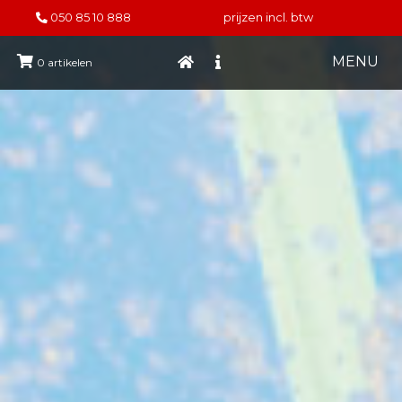
050 85 10 888
prijzen incl. btw
MENU
0
artikelen