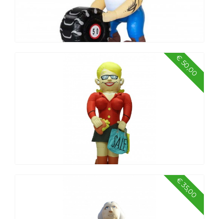
€ 50,00
Abraham de sterkste man
€ 35,00
Sarah shopper 3,5 mtr