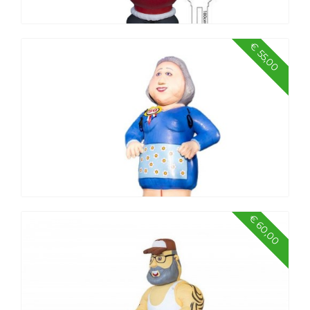
€ 55,00
Kerstman, hoog 3,5 mtr
€ 60,00
Sarah origineel, 4 meter