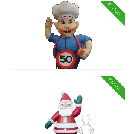
€ 45,00
Kerstboom, hoog 4 mtr
€ 55,00
Abraham Kok