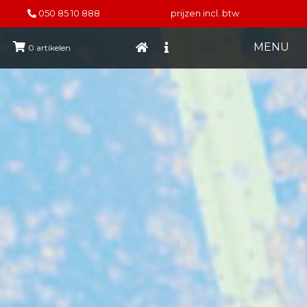
050 85 10 888
prijzen incl. btw
MENU
0
artikelen