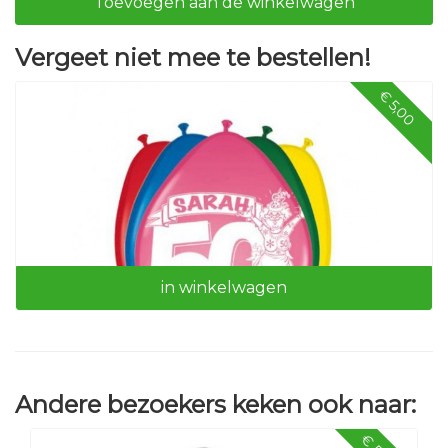
Toevoegen aan de winkelwagen
Vergeet niet mee te bestellen!
€ 5,00
in winkelwagen
Andere bezoekers keken ook naar:
Sarah ballonnen (24 stuks)