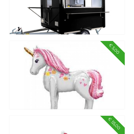
€ 5,00
Foodtruck
€ 55,00
Vullen folie ballon middel