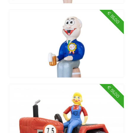
€ 55,00
Sarah de verpleegster
€ 55,00
Abraham op vat, 4 meter