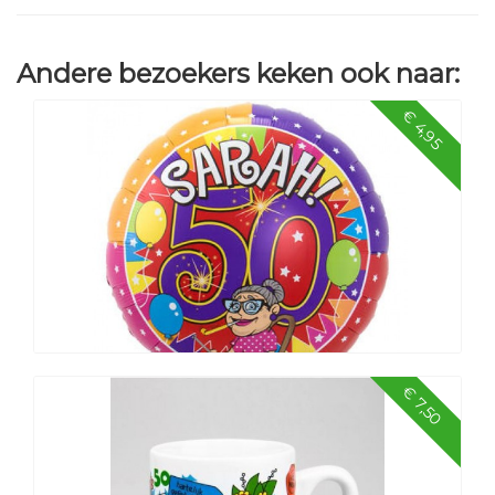
Andere bezoekers keken ook naar:
€ 4,95
€ 7,50
Sarah 50 jaar Knalfeest folieballon 43cm