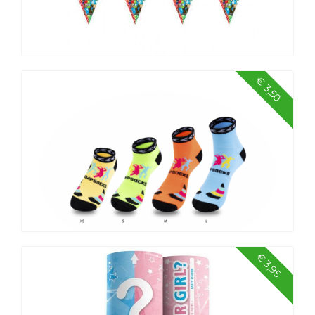
€ 3,50
50 Jaar Abraham Knalfeest Vlaggenlijn 10 mtr
€ 3,95
Jumpsocks