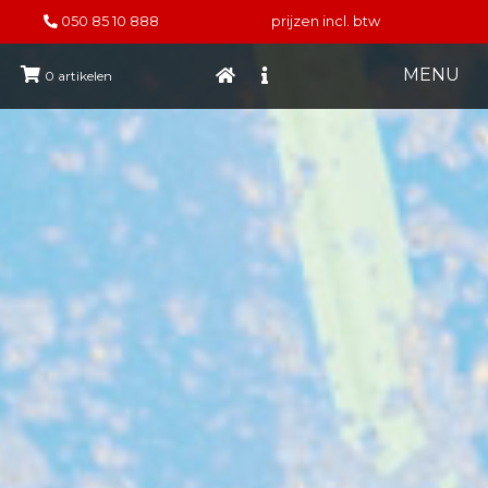
050 85 10 888
prijzen incl. btw
MENU
0
artikelen