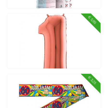
€ 5,95
Party popper Gender Reveal Jongen
€ 3,25
Balloncijfers 100 cm