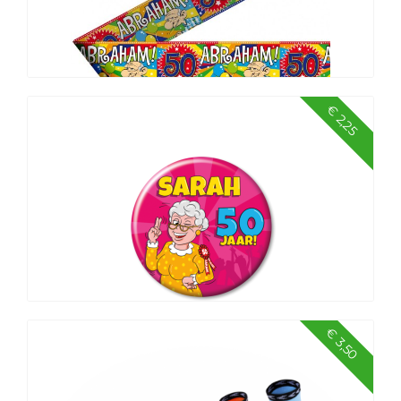
€ 2,25
Markeerlint Abraham Explosion-15 mtr
€ 3,50
Button Sarah 50 klein