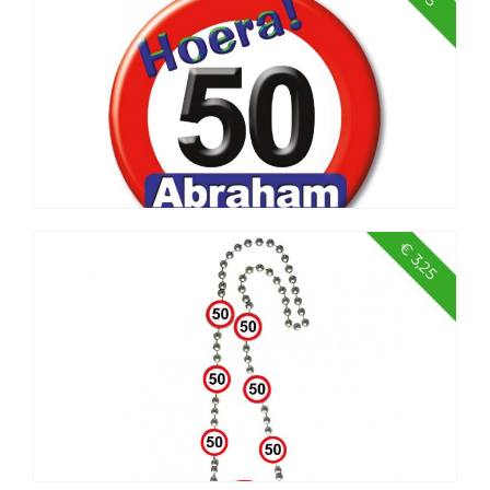
Markeerlint Sarah Explosion-15 mtr
€ 3,25
Button Abraham verkeersbord klein