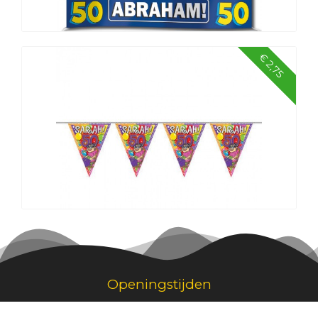
€ 2,75
Mega vlag ‘Abraham’
50 Jaar Sarah Knalfeest Vlaggenlijn 10 mtr
Openingstijden