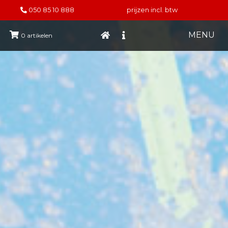
050 85 10 888
prijzen incl. btw
MENU
0
artikelen