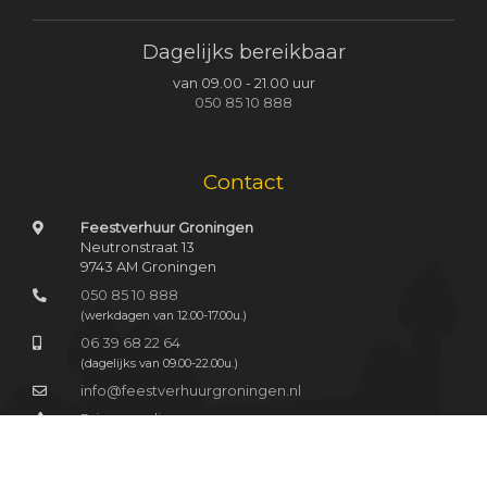
Dagelijks bereikbaar
van 09.00 - 21.00 uur
050 85 10 888
Contact
Feestverhuur Groningen
Neutronstraat 13
9743 AM Groningen
050 85 10 888
(werkdagen van 12.00-17.00u.)
06 39 68 22 64
(dagelijks van 09.00-22.00u.)
info@feestverhuurgroningen.nl
Privacy policy