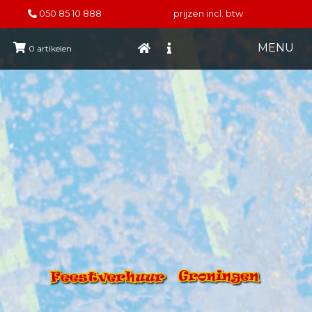
050 85 10 888
prijzen incl. btw
MENU
0
artikelen