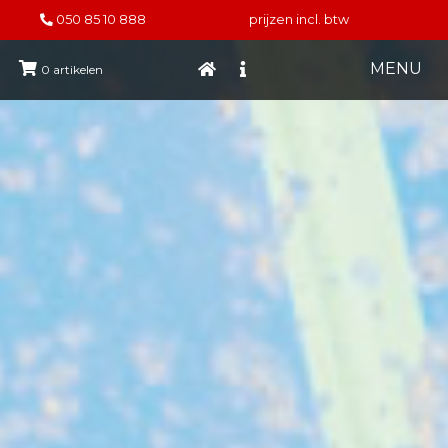
050 85 10 888
prijzen incl. btw
MENU
0
artikelen