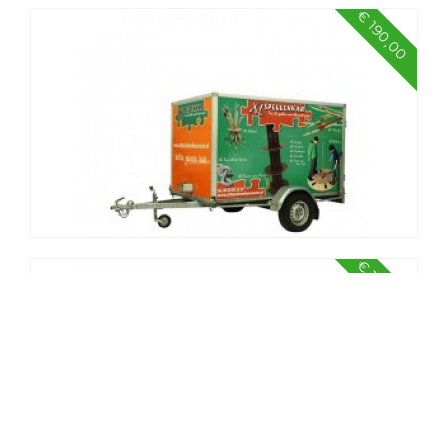
€ 190,00
Waterpakket middel
€ 190,00
Spellenkar XL spellen