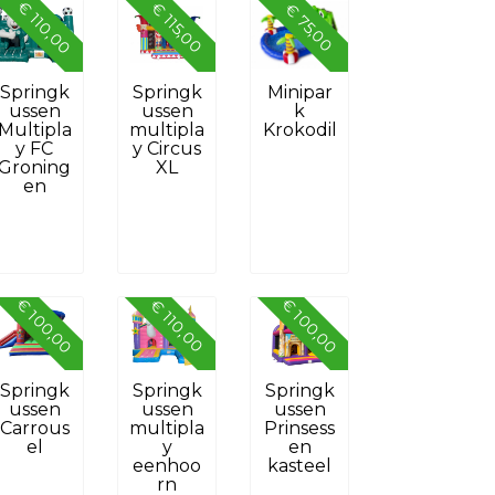
€ 110,00
€ 115,00
€ 75,00
Springk
Springk
Minipar
ussen
ussen
k
Multipla
multipla
Krokodil
y FC
y Circus
Groning
XL
en
€ 100,00
€ 100,00
€ 110,00
Springk
Springk
Springk
ussen
ussen
ussen
Carrous
multipla
Prinsess
el
y
en
eenhoo
kasteel
rn