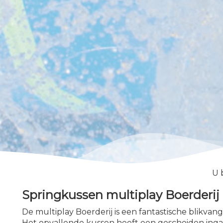
U 
Springkussen multiplay Boerderij
De multiplay Boerderij is een fantastische blikvan
Het opvallende kussen heeft een gescheiden ingan