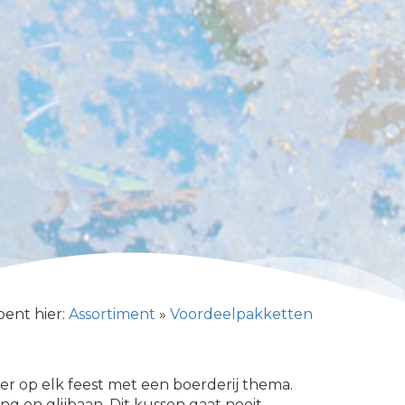
bent hier:
Assortiment
»
Voordeelpakketten
ger op elk feest met een boerderij thema.
g en glijbaan. Dit kussen gaat nooit