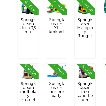
€ 100,00
€ 110,00
€ 115,00
Springk
Springk
Springk
ussen
ussen
ussen
disco 3,5
XL
Multipla
mtr
krokodil
y
Jungle
€ 100,00
€ 135,00
€ 65,00
Springk
Springk
Springk
ussen
ussen
ussen
multipla
unicorn
mini
y
party
superhe
kasteel
lden