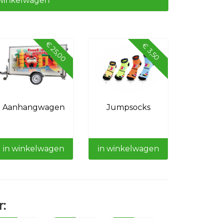
winkelwagen
€ 25,00
€ 3,50
Aanhangwagen
Jumpsocks
in winkelwagen
in winkelwagen
: