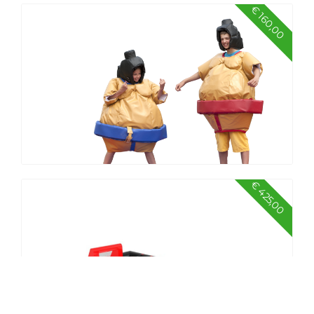
€ 160,00
Voetbalpakket middel
€ 425,00
Sport pakket klein