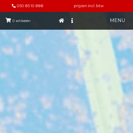
050 85 10 888
prijzen incl. btw
MENU
0
artikelen