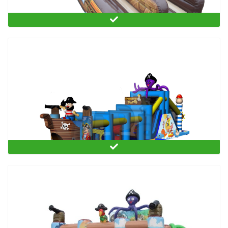
Bunjee-run
Stormbaan Piratenbaan standaard 17,3 meter