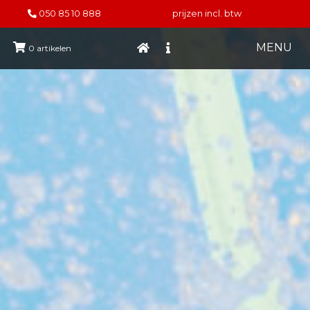
050 85 10 888
prijzen incl. btw
MENU
0
artikelen