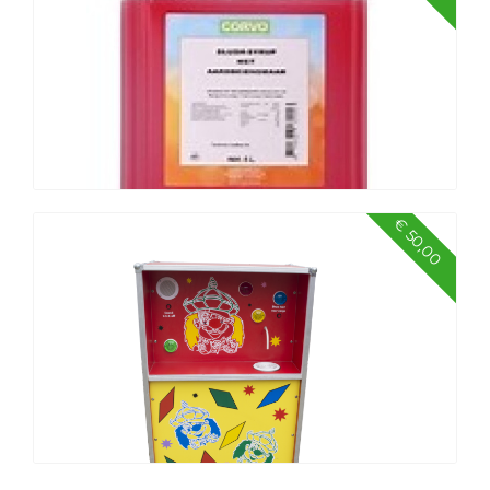
Popcorn machine
€ 50,00
Slush puppy siroop 5 ltr