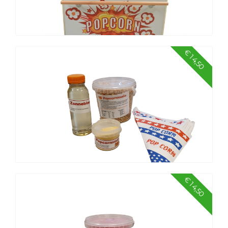
€ 14,50
Popcorn kraam
€ 14,50
Popcorn ingrediënten 50 personen