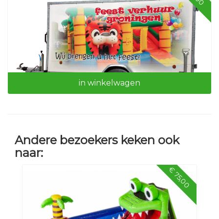
Kabelhaspel 50 mtr
in winkelwagen
Andere bezoekers keken ook
Aanhangwagen
naar:
€ 75,00