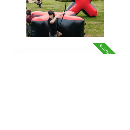
€ 395,00
Arrow Tag
€ 90,00
Rodeostier