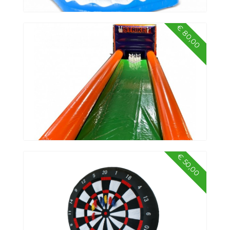
€ 80,00
Splashy Clownvis
€ 50,00
Bowling