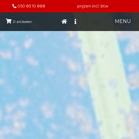
050 85 10 888
prijzen incl. btw
MENU
0
artikelen