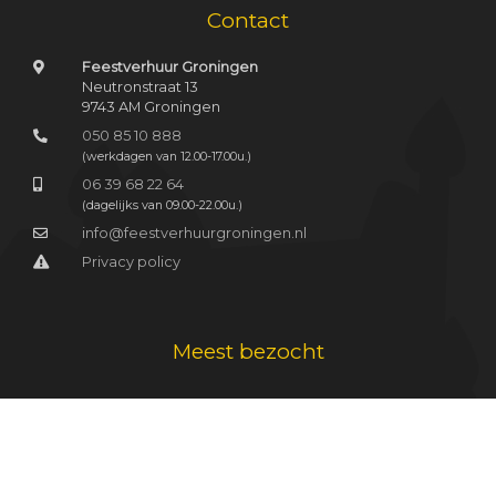
Contact
Feestverhuur Groningen
Neutronstraat 13
9743 AM Groningen
050 85 10 888
(werkdagen van 12.00-17.00u.)
06 39 68 22 64
(dagelijks van 09.00-22.00u.)
info@feestverhuurgroningen.nl
Privacy policy
Meest bezocht
Handige links