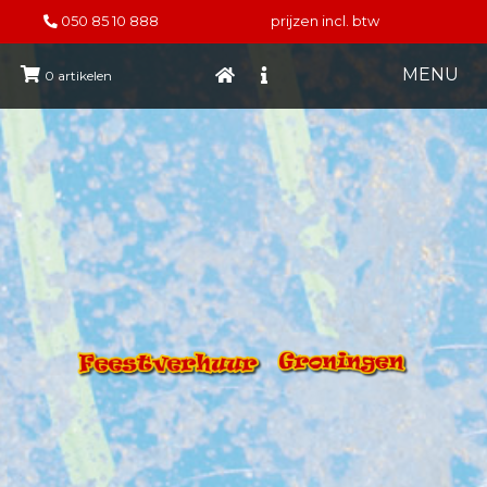
050 85 10 888
prijzen incl. btw
MENU
0
artikelen